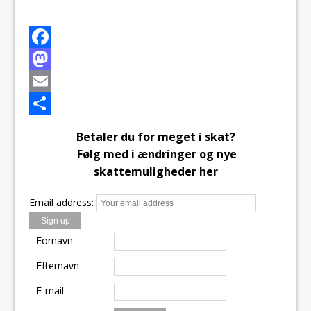
F
a
M
c
a
E
e
s
m
S
Betaler du for meget i skat?
b
t
a
h
Følg med i ændringer og nye
o
o
i
a
skattemuligheder her
o
d
l
r
Email address:
k
o
e
n
Fornavn
Efternavn
E-mail