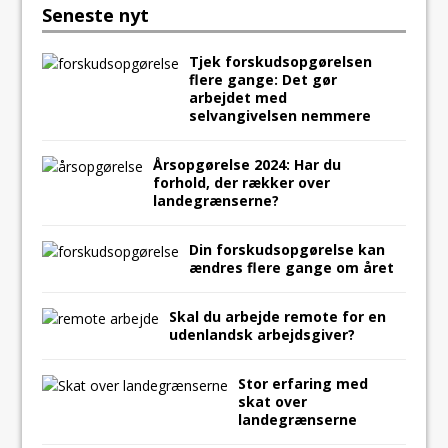
Seneste nyt
o
o
i
a
Tjek forskudsopgørelsen
o
d
l
r
flere gange: Det gør
k
o
e
arbejdet med
selvangivelsen nemmere
n
Årsopgørelse 2024: Har du
forhold, der rækker over
landegrænserne?
Din forskudsopgørelse kan
ændres flere gange om året
Skal du arbejde remote for en
udenlandsk arbejdsgiver?
Stor erfaring med
skat over
landegrænserne