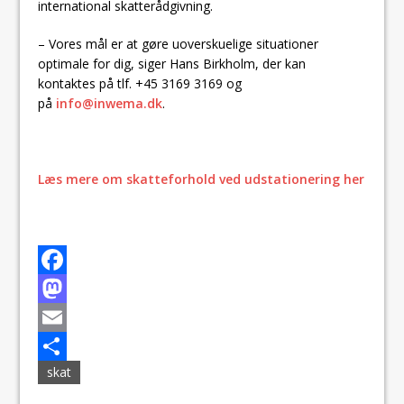
international skatterådgivning.
– Vores mål er at gøre uoverskuelige situationer
optimale for dig, siger Hans Birkholm, der kan
kontaktes på tlf. +45 3169 3169 og
på
info@inwema.dk
.
Læs mere om skatteforhold ved udstationering her
F
a
M
c
a
E
skat
e
s
m
S
b
t
a
h