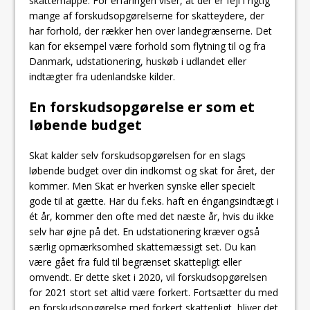
skattemappe. For erfaringen viser, at der er fejl i rigtig
mange af forskudsopgørelserne for skatteydere, der
har forhold, der rækker hen over landegrænserne. Det
kan for eksempel være forhold som flytning til og fra
Danmark, udstationering, huskøb i udlandet eller
indtægter fra udenlandske kilder.
En forskudsopgørelse er som et
løbende budget
Skat kalder selv forskudsopgørelsen for en slags
løbende budget over din indkomst og skat for året, der
kommer. Men Skat er hverken synske eller specielt
gode til at gætte. Har du f.eks. haft en éngangsindtægt i
ét år, kommer den ofte med det næste år, hvis du ikke
selv har øjne på det. En udstationering kræver også
særlig opmærksomhed skattemæssigt set. Du kan
være gået fra fuld til begrænset skattepligt eller
omvendt. Er dette sket i 2020, vil forskudsopgørelsen
for 2021 stort set altid være forkert. Fortsætter du med
en forskudsopgørelse med forkert skattepligt, bliver det