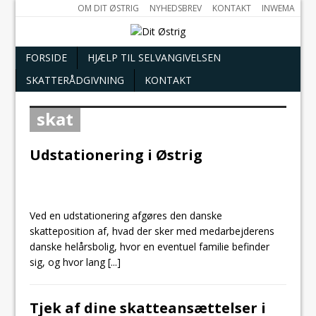
OM DIT ØSTRIG
NYHEDSBREV
KONTAKT
INWEMA
FORSIDE
HJÆLP TIL SELVANGIVELSEN
SKATTERÅDGIVNING
KONTAKT
skat
Udstationering i Østrig
Ved en udstationering afgøres den danske
skatteposition af, hvad der sker med medarbejderens
danske helårsbolig, hvor en eventuel familie befinder
sig, og hvor lang
[...]
Tjek af dine skatteansættelser i