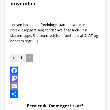
november
I november er den foreløbige skatteansættelse
(forskudsopgørelsen) for det nye år at finde i din
skattemappe. Skatteansættelsen foretages af SKAT og
bør som regel
[...]
«
1
2
F
a
M
c
a
E
e
s
m
S
Betaler du for meget i skat?
b
t
a
h