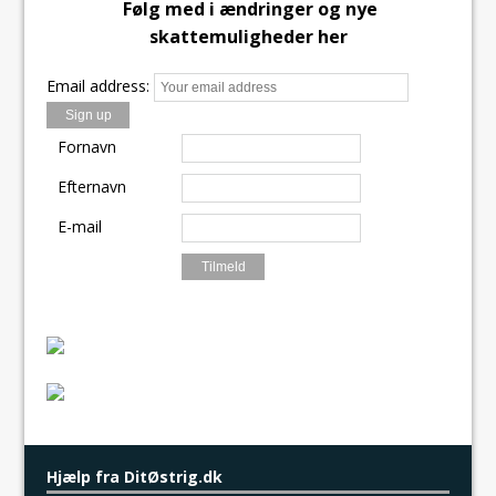
Følg med i ændringer og nye
o
o
i
a
skattemuligheder her
o
d
l
r
Email address:
k
o
e
n
Fornavn
Efternavn
E-mail
Hjælp fra DitØstrig.dk