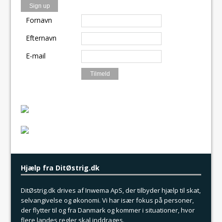
k
o
e
n
Fornavn
Efternavn
E-mail
Hjælp fra DitØstrig.dk
DitØstrig.dk drives af Inwema ApS, der tilbyder hjælp til skat,
selvangivelse og økonomi. Vi har især fokus på personer,
der flytter til og fra Danmark og kommer i situationer, hvor
flere landes regler skal inddrages.