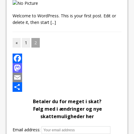
Welcome to WordPress. This is your first post. Edit or
delete it, then start
[...]
«
1
2
F
a
M
c
a
E
e
s
m
S
Betaler du for meget i skat?
b
t
a
h
Følg med i ændringer og nye
o
o
i
a
skattemuligheder her
o
d
l
r
Email address: